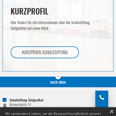
KURZPROFIL
Hier finden Sie alle Informationen über die Schulstiftung
Seligenthal auf einen Blick
KURZPROFIL SCHULSTIFTUNG
nach oben
Schulstiftung Seligenthal
Bismarckplatz 14
84034
Landshut
×
Telefon:
0871 / 821 – 151
Wir verwenden Cookies, um die Benutzerfreundlichkeit unserer